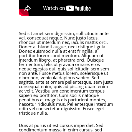
Sed sit amet sem dignissim, sollicitudin ante
vel, consequat neque. Nunc justo lacus,
rhoncus ut interdum nec, iaculis mattis orci.
Donec at blandit augue, nec tristique ligula.
Donec euismod nulla at erat fringilla, a
porttitor lorem condimentum. Aliquam ut
interdum libero, at pharetra orci. Quisque
fermentum, felis ut gravida ornare, eros
neque egestas dui, quis sollicitudin sem sem
non ante. Fusce metus lorem, scelerisque ut
diam non, vehicula dapibus sapien. Sed
sagittis, ante at ornare pellentesque, sem justo
consequat enim, quis adipiscing quam enim
ac velit. Vestibulum condimentum tempus
sapien eu porttitor. Cum sociis natoque
penatibus et magnis dis parturient montes,
nascetur ridiculus mus. Pellentesque interdum
odio vel consectetur dignissim. Fusce eget
tristique nulla.
Duis at purus ut est cursus imperdiet. Sed
condimentum massa in enim cursus, sed