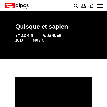
Skip
Men
to
main
search
account
content
Quisque et sapien
By
admin
4. Januar
2013
Music