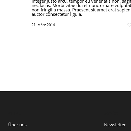
Integer justo arcu, tempor eu venenatis non, sagit
nec lacus. Morbi vitae dui et nunc ornare vulputa
non fringilla massa. Praesent sit amet erat sapien
auctor consectetur ligula.
21. März 2014
ALPAS
Service
Über uns
Newsletter