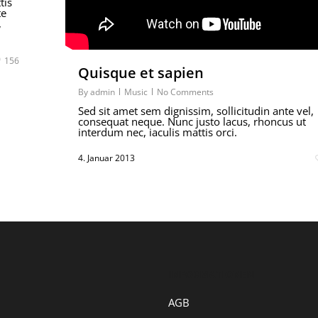
tis
te
,
156
Quisque et sapien
By
admin
Music
No Comments
Sed sit amet sem dignissim, sollicitudin ante vel,
consequat neque. Nunc justo lacus, rhoncus ut
interdum nec, iaculis mattis orci.
4. Januar 2013
INFORMATIONEN
AGB