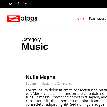
Skip
to
twitter
facebook
instagram
main
content
NEU
Teamsport
Category
Music
Nulla Magna
By
admin
Music
No Comments
Lorem ipsum dolor sit amet, consectetur adipisci
elit. Morbi vitae dui et nunc ornare vulputate non
fringilla massa. Praesent sit amet erat sapien, auc
consectetur ligula. Lorem ipsum dolor sit amet,
consectetur adipiscing elit. Sed non ligula augue.