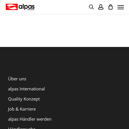
Skip
Men
to
main
search
account
content
ALPAS
Über uns
alpas International
Quality Konzept
Job & Karriere
alpas Händler werden