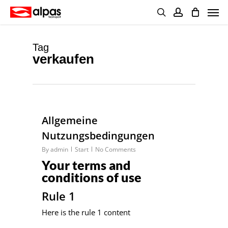
Skip
Men
to
main
search
account
content
Tag
verkaufen
0
Allgemeine
Nutzungsbedingungen
By
admin
Start
No Comments
Your terms and
conditions of use
Rule 1
Here is the rule 1 content