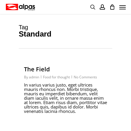
Skip
Men
to
main
search
account
content
Tag
Standard
3097
The Field
By
admin
Food for thought
No Comments
In varius varius justo, eget ultrices
mauris rhoncus non. Morbi tristique,
mauris eu imperdiet bibendum, velit
diam iaculis velit, in ornare massa enim
at lorem. Etiam risus diam, porttitor vitae
ultrices quis, dapibus id dolor. Morbi
venenatis lacinia rhoncus.