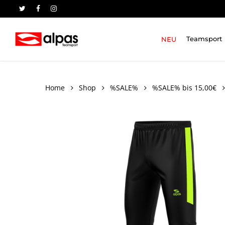
Skip
to
twitter
facebook
instagram
main
content
NEU
Teamsport
Home
Shop
%SALE%
%SALE% bis 15,00€