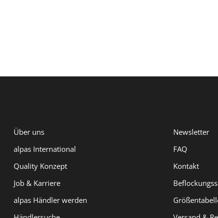
ALPAS
Service
Über uns
Newsletter
alpas International
FAQ
Quality Konzept
Kontakt
Job & Karriere
Beflockungss
alpas Händler werden
Größentabell
Händlersuche
Versand & Re