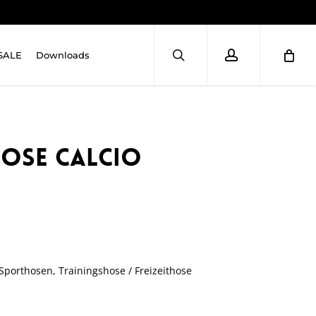
search
account
SALE
Downloads
hose Calcio
Sporthosen
,
Trainingshose / Freizeithose