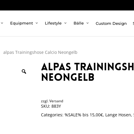
Custom Design
Equipment
Lifestyle
Bälle
alpas Trainingshose Calcio Neongelb
alpas Trainings
Neongelb
zzgl.
Versand
SKU:
883Y
Categories:
%SALE% bis 15,00€
,
Lange Hosen
,